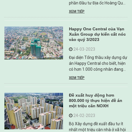
phần Đầu tư Địa ốc Hoàng Quân
Cần Thơ (Công ty Hoàng Quân
XEM TIẾP
Cần Thơ) khắc phục triệt để hậu
quả do hành vi vi phạm hành
chính tại 2 dự án khu dân cư
Happy One Central của Vạn
trên địa bàn ...
Xuân Group dự kiến cất nóc
vào quý 3/2023
24-03-2023
Đại diện Tổng thầu xây dựng dự
án Happy Central cho biết, hiện
có hơn 1.000 công nhân đang
thi công tại công trường dự án
XEM TIẾP
Happy One Central và sẽ tăng
lên đến 1.800 công nhân nhằm
đạt mục tiêu chủ đầu tư Vạn
Đề xuất huy động hơn
Xuân Group đặt ra.
800.000 tỷ thực hiện đề án
một triệu căn NOXH
24-02-2023
Bộ Xây dựng đề xuất đầu tư ít
nhất một triệu căn nhà ở xã hội