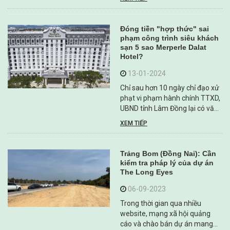
Riverside thực hiện dự án đầu
tư xây dựng khu dân cư theo
quy hoạch không thông qua
Đóng tiền "hợp thức" sai
hình thức đấu giá quyền sử
phạm công trình siêu khách
dụng ...
sạn 5 sao Merperle Dalat
Hotel?
13-01-2024
Chỉ sau hơn 10 ngày chỉ đạo xử
phạt vi phạm hành chính TTXD,
UBND tỉnh Lâm Đồng lại có văn
bản giao các sở, ngành xác định
XEM TIẾP
nghĩa vụ tài chính Công ty CP
Khải Vy phải nộp do thay đổi
thiết kế làm tăng hệ số sử dụng
Trảng Bom (Đồng Nai): Cần
đất ...
kiểm tra pháp lý của dự án
The Long Eyes
06-09-2023
Trong thời gian qua nhiều
website, mạng xã hội quảng
cáo và chào bán dự án mang