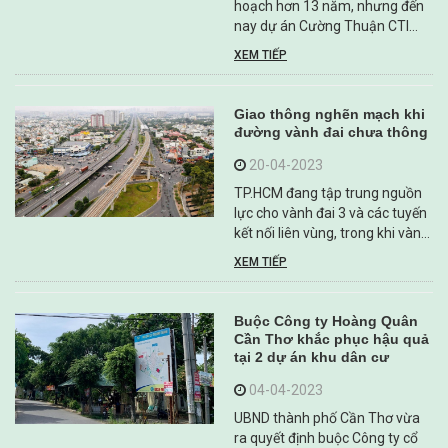
hoạch hơn 13 năm, nhưng đến
nay dự án Cường Thuận CTI
vẫn chưa thể triển khai xây
XEM TIẾP
dựng, đồng thời trong quá trình
thu hồi đất, chính quyền địa
phương và chủ đầu tư đã xảy ra
Giao thông nghẽn mạch khi
hàng loạt vấn đề khúc mắc với
đường vành đai chưa thông
...
20-04-2023
TP.HCM đang tập trung nguồn
lực cho vành đai 3 và các tuyến
kết nối liên vùng, trong khi vành
đai 2 chưa biết khi nào khép kín.
XEM TIẾP
Buộc Công ty Hoàng Quân
Cần Thơ khắc phục hậu quả
tại 2 dự án khu dân cư
04-04-2023
UBND thành phố Cần Thơ vừa
ra quyết định buộc Công ty cổ