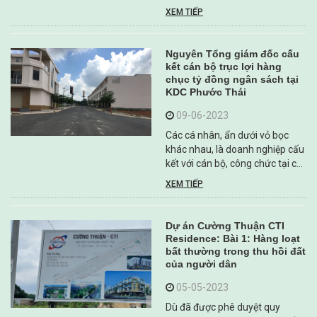
The Long Eyes tại xã Sông
XEM TIẾP
Thao, huyện Trảng Bom, tỉnh
Đồng Nai. Tuy nhiên những
thông tin về dự án này còn thiếu
Nguyên Tổng giám đốc cấu
minh bạch, tiềm ẩn nhiều rủi ro,
kết cán bộ trục lợi hàng
hệ lụy đối ...
chục tỷ đồng ngân sách tại
KDC Phước Thái
09-06-2023
Các cá nhân, ẩn dưới vỏ bọc
khác nhau, là doanh nghiệp cấu
kết với cán bộ, công chức tại cơ
quan quản lý nhà nước để trục
XEM TIẾP
lợi ngân sách Nhà nước thông
qua việc lập hồ sơ khống khu
đất gần 9ha được chủ đầu tư tự
Dự án Cường Thuận CTI
gọi tên ...
Residence: Bài 1: Hàng loạt
bất thường trong thu hồi đất
của người dân
05-05-2023
Dù đã được phê duyệt quy