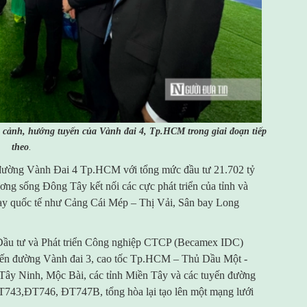
 cảnh, hướng tuyến của
Vành đai 4, Tp.HCM trong giai đoạn tiếp
theo
.
đường Vành Đai 4 Tp.HCM với tổng mức đầu tư 21.702 tỷ
ương sống Đông Tây kết nối các cực phát triển của tỉnh và
bay quốc tế như Cảng Cái Mép – Thị Vải, Sân bay Long
ầu tư và Phát triển Công nghiệp CTCP (Becamex IDC)
uyến đường Vành đai 3, cao tốc Tp.HCM – Thủ Dầu Một -
Tây Ninh, Mộc Bài, các tỉnh Miền Tây và các tuyến đường
T743,ĐT746, ĐT747B, tổng hòa lại tạo lên một mạng lưới