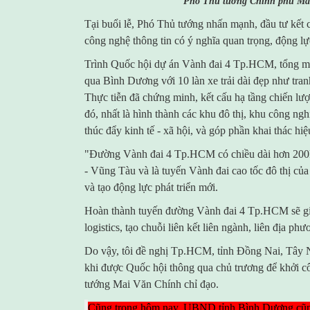
Phó Thủ tướng Chính phủ Mai 
Tại buổi lễ, Phó Thủ tướng nhấn mạnh, đầu tư kết cấ
công nghệ thông tin có ý nghĩa quan trọng, động lự
Trình Quốc hội dự án Vành đai 4 Tp.HCM, tổng m
qua Bình Dương với 10 làn xe trải dài đẹp như tran
Thực tiễn đã chứng minh, kết cấu hạ tầng chiến lượ
đó, nhất là hình thành các khu đô thị, khu công nghiệ
thúc đẩy kinh tế - xã hội, và góp phần khai thác hiệ
"Đường Vành đai 4 Tp.HCM có chiều dài hơn 200k
- Vũng Tàu và là tuyến Vành đai cao tốc đô thị của
và tạo động lực phát triển mới.
Hoàn thành tuyến đường Vành đai 4 Tp.HCM sẽ giúp
logistics, tạo chuỗi liên kết liên ngành, liên địa phư
Do vậy, tôi đề nghị Tp.HCM, tỉnh Đồng Nai, Tây Ni
khi được Quốc hội thông qua chủ trương để khởi c
tướng Mai Văn Chính chỉ đạo.
Cũng trong hôm nay, UBND tỉnh Bình Dương cũn