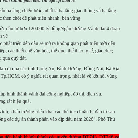
Văn Chính phát biểu chỉ đạo tại buổi lễ.
u hạ tầng chiến lược, nhất là hạ tầng giao thông và hạ tầng
c then chốt để phát triển nhanh, bền vững.
ức đầu tư hơn 120.000 tỷ đồngNgắm đường Vành đai 4 đoạn
h vẽ
c phát triển đến đâu sẽ mở ra không gian phát triển mới đến
p, các thiết chế văn hóa, thể dục, thể thao, y tế, giáo dục;
u quả quỹ đất.
m đi qua các tỉnh Long An, Bình Dương, Đồng Nai, Bà Rịa
 Tp.HCM, có ý nghĩa rất quan trọng, nhất là về kết nối vùng
 hình thành vành đai công nghiệp, đô thị, dịch vụ,
ơng rất hiệu quả.
nh, khẩn trương triển khai các thủ tục chuẩn bị đầu tư sau
ông các dự án thành phần vào dịp đầu năm 2026", Phó Thủ
g tiến hành khánh thành các tuyến đường ĐT743, ĐT746 và