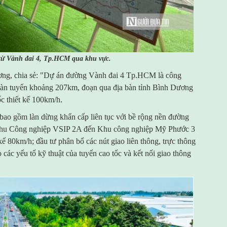
 từ Vành đai 4, Tp.HCM qua khu vực.
g, chia sẻ: "Dự án đường Vành đai 4 Tp.HCM là công
 toàn tuyến khoảng 207km, đoạn qua địa bàn tỉnh Bình Dương
c thiết kế 100km/h.
, bao gồm làn dừng khẩn cấp liên tục với bề rộng nền đường
ừ Khu Công nghiệp VSIP 2A đến Khu công nghiệp Mỹ Phước 3
kế 80km/h; đầu tư phân bổ các nút giao liên thông, trực thông
ác yếu tố kỹ thuật của tuyến cao tốc và kết nối giao thông