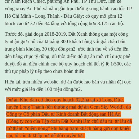
cư Nam Rạch Chiếc, phường An Phú, TP Thủ Đức, liền kề
vòng xoay An Phú và nằm gần trục đường song hành cao tốc TP
Hồ Chí Minh - Long Thành - Dầu Giây; có quy mô gồm 12
block cao từ 32 đến 34 tầng với tổng cộng hơn 3.175 căn hộ.
Trước đó, giai đoạn 2018-2019, Đất Xanh thông qua một công
ty nhận giữ chỗ của khoảng 300 khách hàng với giá chào bán
trung bình khoảng 30 triệu đồng/m2, ước tính thu về số tiền lên
đến hàng chục tỷ đồng, dù thời điểm đó dự án mới chỉ được phê
duyệt đồ án điều chỉnh cục bộ quy hoạch chi tiết tỷ lệ 1/500, các
thủ tục pháp lý tiếp theo chưa hoàn thiện.
Hiện tại, trên nhiều website, dự án được rao bán và nhận đặt cọc
với mức giá lên đến 100 triệu đồng/m2.
Dự án Khu dân cư theo quy hoạch 92,2ha tại xã Long Đức,
huyện Long Thành (tên thương mại dự án Gem Sky World), do
Công ty Cổ phần Đầu tư Kinh doanh Bất động sản Hà An
(Công ty con của Tập đoàn Đất Xanh) làm chủ đầu tư, từ lâu đã
trở thành “điểm nóng” khi hàng trăm khách hàng gửi đơn khiếu
nại, tố cáo đi khắp nơi để đòi quyền lợi.