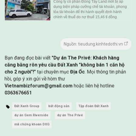
Công ty cổ phần Đông Tây Land mới bị áp
dụng biện pháp cưỡng chế tài khoản, phong
tỏa tài khoản để thi hành quyết định hành
chính về thuế do nợ thuế 15,46 tỉ đồng.
Nguồn: tieudung.kinhtedothi.vn
Bạn đang đọc bài viết
"Dự án The Privé: Khách hàng
căng băng rôn yêu cầu Đất Xanh "không bán 1 căn hộ
cho 2 người"!"
tại chuyên mục
Địa Ốc
. Mọi thông tin phản
hồi, góp ý xin gửi về hòm thư
Vietnambizforum@gmail.com
hoặc liên hệ hotline
0363676651
Đất Xanh Group
bất động sản
Tập đoàn Đất Xanh
dự án Gem Riverside
dự án The Privé
mã chứng khoán DXG