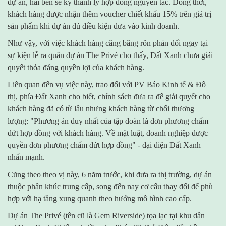
dự án, hai bên sẽ ký thanh lý hợp đồng nguyên tắc. Đồng thời,
khách hàng được nhận thêm voucher chiết khấu 15% trên giá trị
sản phẩm khi dự án đủ điều kiện đưa vào kinh doanh.
Như vậy, với việc khách hàng căng băng rôn phản đối ngay tại
sự kiện lễ ra quân dự án The Privé cho thấy, Đất Xanh chưa giải
quyết thỏa đáng quyền lợi của khách hàng.
Liên quan đến vụ việc này, trao đổi với PV Báo Kinh tế & Đô
thị, phía Đất Xanh cho biết, chính sách đưa ra để giải quyết cho
khách hàng đã có từ lâu nhưng khách hàng từ chối thương
lượng: "Phương án duy nhất của tập đoàn là đơn phương chấm
dứt hợp đồng với khách hàng. Về mặt luật, doanh nghiệp được
quyền đơn phương chấm dứt hợp đồng" - đại diện Đất Xanh
nhấn mạnh.
Cũng theo theo vị này, 6 năm trước, khi đưa ra thị trường, dự án
thuộc phân khúc trung cấp, song đến nay cơ cấu thay đổi để phù
hợp với hạ tầng xung quanh theo hướng mô hình cao cấp.
Dự án The Privé (tên cũ là Gem Riverside) tọa lạc tại khu dân