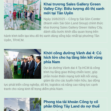
Khai trương Sales Gallery Green
Valley City: Biểu tượng đô thị xanh
mới tại Tân Uyên
Ngày 16/8/2025 – Công ty Sài Gòn Center
(thành viên Sài Gòn Land Group) chính thức
khai trương Sales Gallery Green Valley City,
đánh dấu bước khởi đầu quan trọng trên
hành trình kiến tạo khu đô thị xanh đáng sống bậc nhất tại phường Tân
Uyên, TP.HCM.
Khởi công đường Vành đai 4: Cú
hích lớn cho hạ tầng liên kết vùng
phía Nam
Dự án đường Vành đai 4 Tp.HCM là công
trình hạ tầng giao thông chiến lược, góp
phần hoàn thiện mạng lưới kết nối vùng,
giảm tải cho các tuyến hiện hữu, tạo động
lực phát triển công nghiệp, đô thị, logistics và nâng cao năng lực cạnh
tranh cho vùng kinh tế trọng điểm phía Nam.
Phong tỏa tài khoản Công ty cổ
phần Đông Tây Land do nợ thuế