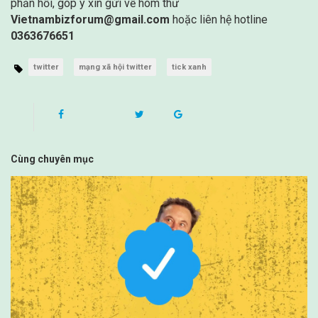
phản hồi, góp ý xin gửi về hòm thư
Vietnambizforum@gmail.com
hoặc liên hệ hotline
0363676651
twitter
mạng xã hội twitter
tick xanh
Cùng chuyên mục