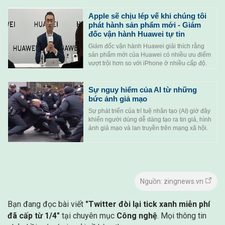
Apple sẽ chịu lép vế khi chúng tôi
phát hành sản phẩm mới - Giám
đốc vận hành Huawei tự tin
Giám đốc vận hành Huawei giải thích rằng
sản phẩm mới của Huawei có nhiều ưu điểm
vượt trội hơn so với iPhone ở nhiều cấp độ.
Sự nguy hiểm của AI từ những
bức ảnh giả mạo
Sự phát triển của trí tuệ nhân tạo (AI) giờ đây
khiến người dùng dễ dàng tạo ra tin giả, hình
ảnh giả mạo và lan truyền trên mạng xã hội.
Nguồn: zingnews.vn
Bạn đang đọc bài viết
"Twitter đòi lại tick xanh miễn phí
đã cấp từ 1/4"
tại chuyên mục
Công nghệ
. Mọi thông tin