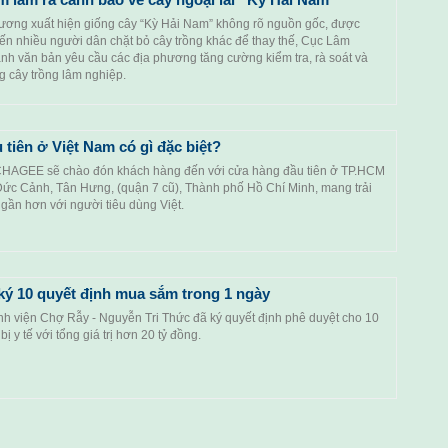
phương xuất hiện giống cây “Kỳ Hải Nam” không rõ nguồn gốc, được
iến nhiều người dân chặt bỏ cây trồng khác để thay thế, Cục Lâm
nh văn bản yêu cầu các địa phương tăng cường kiểm tra, rà soát và
ng cây trồng lâm nghiệp.
iên ở Việt Nam có gì đặc biệt?
 CHAGEE sẽ chào đón khách hàng đến với cửa hàng đầu tiên ở TP.HCM
Đức Cảnh, Tân Hưng, (quận 7 cũ), Thành phố Hồ Chí Minh, mang trải
gần hơn với người tiêu dùng Việt.
ý 10 quyết định mua sắm trong 1 ngày
h viện Chợ Rẫy - Nguyễn Tri Thức đã ký quyết định phê duyệt cho 10
bị y tế với tổng giá trị hơn 20 tỷ đồng.